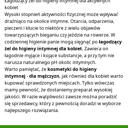
Łagodzący żel do higieny intymnej dla aktywnych
kobiet
Wysoki stopnień aktywności fizycznej może wpływać
drażniąco na okolice intymne. Otarcia, odparzenia,
pieczeni i kłucie to niektóre z wielu objawów
towarzyszących bieganiu czy jeździe na rowerze. W
codziennej higienie panie mogą sięgnąć po
łagodzący
żel do higieny intymnej dla kobiet
. Zawiera on
łagodnie myjące i kojące substancje, a przy tym nie
narusza naturalnego pH okolic intymnych.
Warto pamiętać, że
kosmetyki do higieny
intymnej
-
dla mężczyzn
, jak również dla kobiet warto
kupować sprawdzonych miejscach. Tylko wówczas
mamy pewność, że dostaniemy preparat wysokiej
jakości. W razie wątpliwości zawsze można poradzić
się sprzedawcy, który z pewnością doradzi w wyborze
najlepszego rozwiązania.