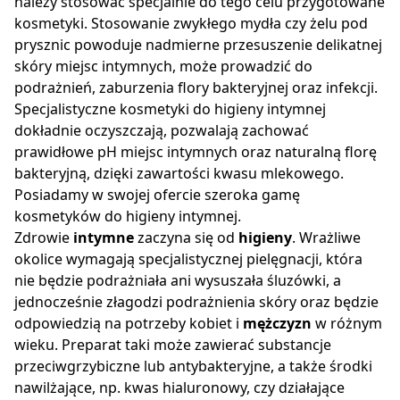
należy stosować specjalnie do tego celu przygotowane
kosmetyki. Stosowanie zwykłego mydła czy żelu pod
prysznic powoduje nadmierne przesuszenie delikatnej
skóry miejsc intymnych, może prowadzić do
podrażnień, zaburzenia flory bakteryjnej oraz infekcji.
Specjalistyczne kosmetyki do higieny intymnej
dokładnie oczyszczają, pozwalają zachować
prawidłowe pH miejsc intymnych oraz naturalną florę
bakteryjną, dzięki zawartości kwasu mlekowego.
Posiadamy w swojej ofercie szeroka gamę
kosmetyków do higieny intymnej.
Zdrowie
intymne
zaczyna się od
higieny
. Wrażliwe
okolice wymagają specjalistycznej pielęgnacji, która
nie będzie podrażniała ani wysuszała śluzówki, a
jednocześnie złagodzi podrażnienia skóry oraz będzie
odpowiedzią na potrzeby kobiet i
mężczyzn
w różnym
wieku. Preparat taki może zawierać substancje
przeciwgrzybiczne lub antybakteryjne, a także środki
nawilżające, np. kwas hialuronowy, czy działające