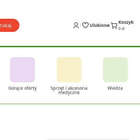
Koszyk
zukaj
Ulubione
0 zł
Gorące oferty
Sprzęt i akcesoria
Wiedza
medyczne