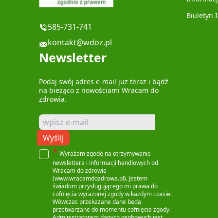
Biuletyn 
585-731-741
kontakt@wdoz.pl
Newsletter
Podaj swój adres e-mail już teraz i bądź
na bieżąco z nowościami Wracam do
zdrowia.
Wyślij
*
Wyrażam zgodę na otrzymywanie
newslettera i informacji handlowych od
Wracam do zdrowia
(www.wracamdozdrowa.pl). Jestem
świadom przysługującego mi prawa do
cofnięcia wyrażonej zgody w każdym czasie.
Wówczas przekazane dane będą
przetwarzane do momentu cofnięcia zgody.
Administratorem danych osobowych jest