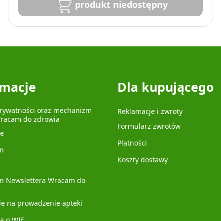
produkt niedostępny
rmacje
Dla kupującego
prywatności oraz mechanizm
Reklamacje i zwroty
Wracam do zdrowia
Formularz zwrotów
je
Płatności
n
Koszty dostawy
n Newslettera Wracam do
ie na prowadzenie apteki
a o WIF