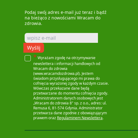
Podaj swój adres e-mail już teraz i bądź
na bieżąco z nowościami Wracam do
zdrowia.
Wyślij
*
Wyrażam zgodę na otrzymywanie
newslettera i informacji handlowych od
Wracam do zdrowia
(www.wracamdozdrowa.pl). Jestem
świadom przysługującego mi prawa do
cofnięcia wyrażonej zgody w każdym czasie.
Wówczas przekazane dane będą
przetwarzane do momentu cofnięcia zgody.
Administratorem danych osobowych jest
„Wracam do zdrowia 8" sp. z o.o., adres: ul.
Remusa 6, 81-574 Gdynia. Administrator
przetwarza dane zgodnie z obowiązującym
prawem oraz
Regulaminem Newslettera
.