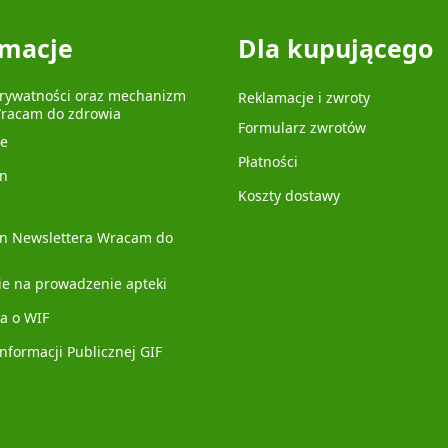
rmacje
Dla kupującego
prywatności oraz mechanizm
Reklamacje i zwroty
Wracam do zdrowia
Formularz zwrotów
je
Płatności
n
Koszty dostawy
n Newslettera Wracam do
ie na prowadzenie apteki
a o WIF
Informacji Publicznej GIF