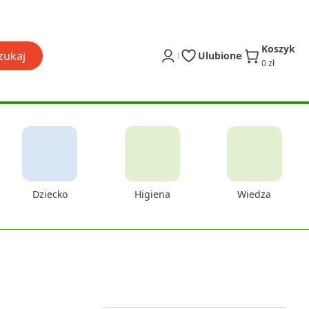
Koszyk
zukaj
Ulubione
0 zł
Dziecko
Higiena
Wiedza