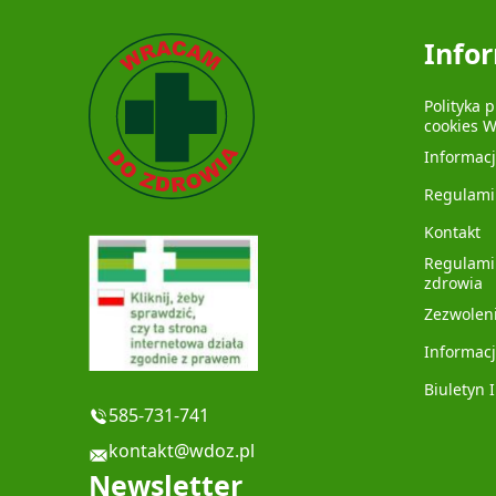
Info
Polityka 
cookies 
Informac
Regulami
Kontakt
Regulami
zdrowia
Zezwolen
Informacj
Biuletyn 
585-731-741
kontakt@wdoz.pl
Newsletter