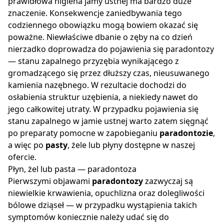
prawidłowa higiena jamy ustnej ma bardzo duże
znaczenie. Konsekwencje zaniedbywania tego
codziennego obowiązku mogą bowiem okazać się
poważne. Niewłaściwe dbanie o zęby na co dzień
nierzadko doprowadza do pojawienia się paradontozy
— stanu zapalnego przyzębia wynikającego z
gromadzącego się przez dłuższy czas, nieusuwanego
kamienia nazębnego. W rezultacie dochodzi do
osłabienia struktur uzębienia, a niekiedy nawet do
jego całkowitej utraty. W przypadku pojawienia się
stanu zapalnego w jamie ustnej warto zatem sięgnąć
po preparaty pomocne w zapobieganiu
paradontozie
,
a więc po
pasty
, żele lub płyny dostępne w naszej
ofercie.
Płyn, żel lub pasta — paradontoza
Pierwszymi objawami
paradontozy
zazwyczaj są
niewielkie krwawienia, opuchlizna oraz dolegliwości
bólowe dziąseł — w przypadku wystąpienia takich
symptomów koniecznie należy udać się do