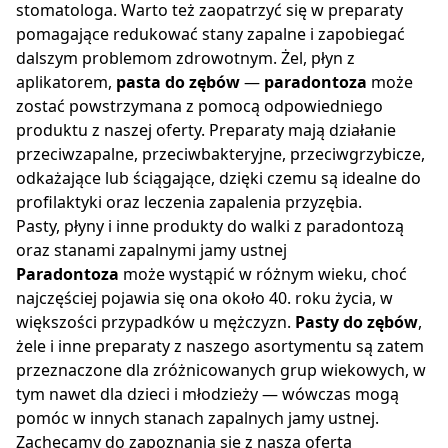
stomatologa. Warto też zaopatrzyć się w preparaty
pomagające redukować stany zapalne i zapobiegać
dalszym problemom zdrowotnym. Żel, płyn z
aplikatorem,
pasta do zębów
—
paradontoza
może
zostać powstrzymana z pomocą odpowiedniego
produktu z naszej oferty. Preparaty mają działanie
przeciwzapalne, przeciwbakteryjne, przeciwgrzybicze,
odkażające lub ściągające, dzięki czemu są idealne do
profilaktyki oraz leczenia zapalenia przyzębia.
Pasty, płyny i inne produkty do walki z paradontozą
oraz stanami zapalnymi jamy ustnej
Paradontoza
może wystąpić w różnym wieku, choć
najczęściej pojawia się ona około 40. roku życia, w
większości przypadków u mężczyzn.
Pasty do zębów
,
żele i inne preparaty z naszego asortymentu są zatem
przeznaczone dla zróżnicowanych grup wiekowych, w
tym nawet dla dzieci i młodzieży — wówczas mogą
pomóc w innych stanach zapalnych jamy ustnej.
Zachęcamy do zapoznania się z naszą ofertą