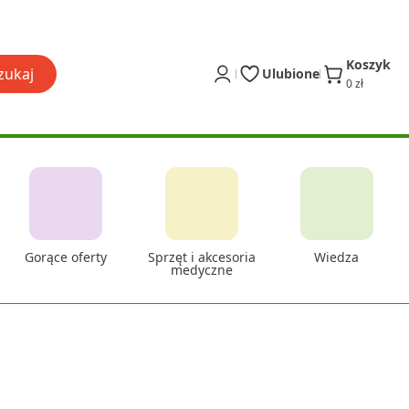
Koszyk
zukaj
Ulubione
0 zł
Gorące oferty
Sprzęt i akcesoria
Wiedza
medyczne