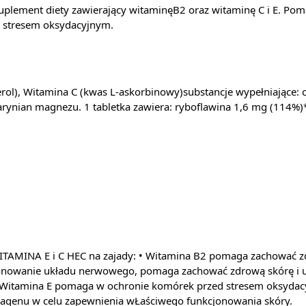
plement diety zawierający witaminęB2 oraz witaminę C i E. Po
d stresem oksydacyjnym.
rol), Witamina C (kwas L-askorbinowy)substancje wypełniające: c
earynian magnezu. 1 tabletka zawiera: ryboflawina 1,6 mg (114%
TAMINA E i C HEC na zajady: • Witamina B2 pomaga zachować zd
onowanie układu nerwowego, pomaga zachować zdrową skórę i u
• Witamina E pomaga w ochronie komórek przed stresem oksydac
olagenu w celu zapewnienia wŁaściwego funkcjonowania skóry.