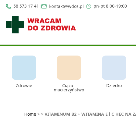
58 573 17 41
pn-pt 8:00-19:00
|
kontakt@wdoz.pl
|
Zdrowie
Ciąża i
Dziecko
macierzyństwo
Home
>
>
VITAMINUM B2 + WITAMINA E i C HEC NA 