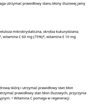
maga utrzymać prawidłowy stanu błony śluzowej jamy
eluloza mikrokrystaliczna, skrobia kukurydziana;
)*, witamina C 60 mg (75%)*, witamina E 10 mg
rową skórę i utrzymać prawidłowy stan błon
trzymać prawidłowy stan błon śluzowych, przyczynia
yjnym. • Witamina C pomaga w regeneracji