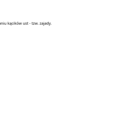
iu kącików ust - tzw. zajady.