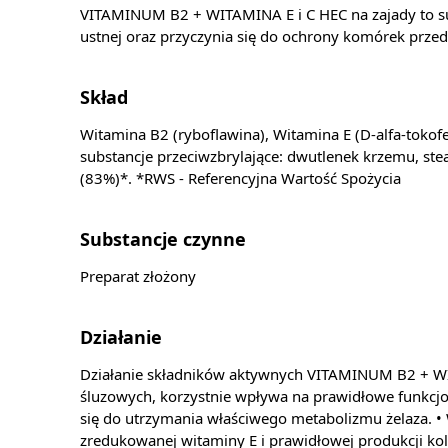
VITAMINUM B2 + WITAMINA E i C HEC na zajady to su
ustnej oraz przyczynia się do ochrony komórek prze
Skład
Witamina B2 (ryboflawina), Witamina E (D-alfa-tokofe
substancje przeciwzbrylające: dwutlenek krzemu, st
(83%)*. *RWS - Referencyjna Wartość Spożycia
Substancje czynne
Preparat złożony
Działanie
Działanie składników aktywnych VITAMINUM B2 + WI
śluzowych, korzystnie wpływa na prawidłowe funkcj
się do utrzymania właściwego metabolizmu żelaza. 
zredukowanej witaminy E i prawidłowej produkcji k