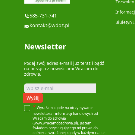
Zezwolen
Informacj
585-731-741
Biuletyn 
kontakt@wdoz.pl
Newsletter
Podaj swój adres e-mail już teraz i bądź
na bieżąco z nowościami Wracam do
zdrowia.
Wyślij
*
Wyrażam zgodę na otrzymywanie
newslettera i informacji handlowych od
Wracam do zdrowia
(www.wracamdozdrowa.pl). Jestem
świadom przysługującego mi prawa do
cofnięcia wyrażonej zgody w każdym czasie.