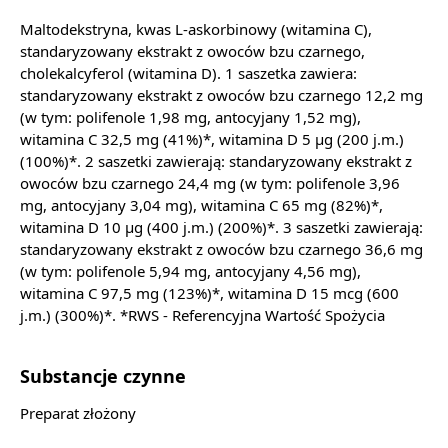
Maltodekstryna, kwas L-askorbinowy (witamina C),
standaryzowany ekstrakt z owoców bzu czarnego,
cholekalcyferol (witamina D). 1 saszetka zawiera:
standaryzowany ekstrakt z owoców bzu czarnego 12,2 mg
(w tym: polifenole 1,98 mg, antocyjany 1,52 mg),
witamina C 32,5 mg (41%)*, witamina D 5 µg (200 j.m.)
(100%)*. 2 saszetki zawierają: standaryzowany ekstrakt z
owoców bzu czarnego 24,4 mg (w tym: polifenole 3,96
mg, antocyjany 3,04 mg), witamina C 65 mg (82%)*,
witamina D 10 µg (400 j.m.) (200%)*. 3 saszetki zawierają:
standaryzowany ekstrakt z owoców bzu czarnego 36,6 mg
(w tym: polifenole 5,94 mg, antocyjany 4,56 mg),
witamina C 97,5 mg (123%)*, witamina D 15 mcg (600
j.m.) (300%)*. *RWS - Referencyjna Wartość Spożycia
Substancje czynne
Preparat złożony