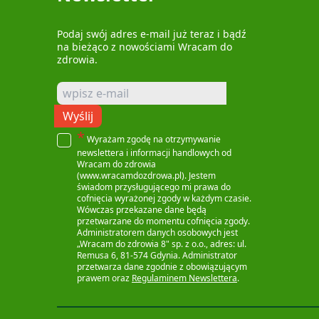
Podaj swój adres e-mail już teraz i bądź
na bieżąco z nowościami Wracam do
zdrowia.
Wyślij
*
Wyrażam zgodę na otrzymywanie
newslettera i informacji handlowych od
Wracam do zdrowia
(www.wracamdozdrowa.pl). Jestem
świadom przysługującego mi prawa do
cofnięcia wyrażonej zgody w każdym czasie.
Wówczas przekazane dane będą
przetwarzane do momentu cofnięcia zgody.
Administratorem danych osobowych jest
„Wracam do zdrowia 8" sp. z o.o., adres: ul.
Remusa 6, 81-574 Gdynia. Administrator
przetwarza dane zgodnie z obowiązującym
prawem oraz
Regulaminem Newslettera
.