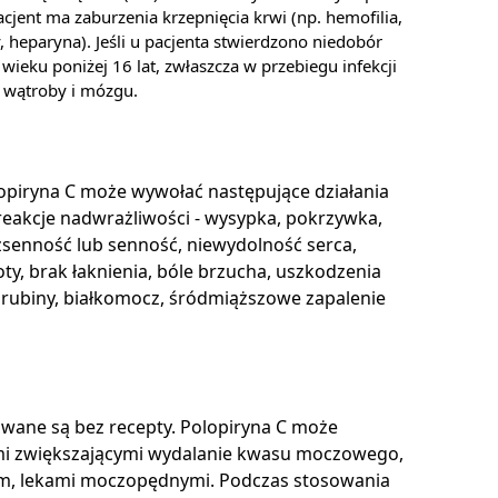
cjent ma zaburzenia krzepnięcia krwi (np. hemofilia,
heparyna). Jeśli u pacjenta stwierdzono niedobór
ieku poniżej 16 lat, zwłaszcza w przebiegu infekcji
e wątroby i mózgu.
lopiryna C może wywołać następujące działania
eakcje nadwrażliwości - wysypka, pokrzywka,
ezsenność lub senność, niewydolność serca,
ty, brak łaknienia, bóle brzucha, uszkodzenia
lirubiny, białkomocz, śródmiąższowe zapalenie
awane są bez recepty. Polopiryna C może
ami zwiększającymi wydalanie kwasu moczowego,
ym, lekami moczopędnymi. Podczas stosowania