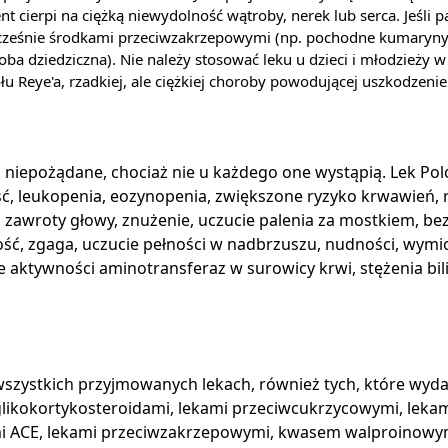
 cierpi na ciężką niewydolność wątroby, nerek lub serca. Jeśli pa
ocześnie środkami przeciwzakrzepowymi (np. pochodne kumaryny, 
 dziedziczna). Nie należy stosować leku u dzieci i młodzieży w w
u Reye'a, rzadkiej, ale ciężkiej choroby powodującej uszkodzeni
a niepożądane, chociaż nie u każdego one wystąpią. Lek Po
, leukopenia, eozynopenia, zwiększone ryzyko krwawień, r
, zawroty głowy, znużenie, uczucie palenia za mostkiem, b
ość, zgaga, uczucie pełności w nadbrzuszu, nudności, wymio
e aktywności aminotransferaz w surowicy krwi, stężenia bi
wszystkich przyjmowanych lekach, również tych, które wyd
 glikokortykosteroidami, lekami przeciwcukrzycowymi, lek
rami ACE, lekami przeciwzakrzepowymi, kwasem walproinow