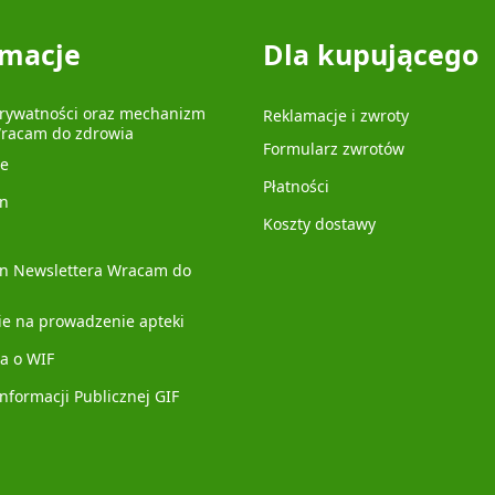
rmacje
Dla kupującego
prywatności oraz mechanizm
Reklamacje i zwroty
Wracam do zdrowia
Formularz zwrotów
je
Płatności
n
Koszty dostawy
n Newslettera Wracam do
ie na prowadzenie apteki
a o WIF
Informacji Publicznej GIF