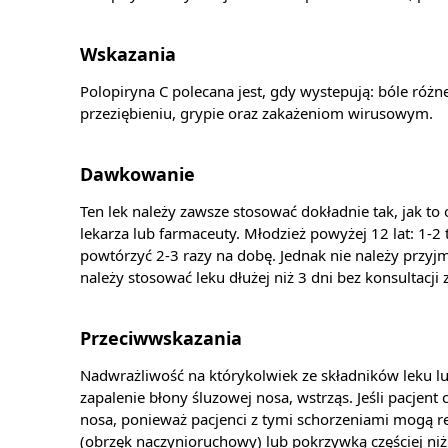
Wskazania
Polopiryna C polecana jest, gdy wystepują: bóle różn
przeziębieniu, grypie oraz zakażeniom wirusowym.
Dawkowanie
Ten lek należy zawsze stosować dokładnie tak, jak to 
lekarza lub farmaceuty. Młodzież powyżej 12 lat: 1-2
powtórzyć 2-3 razy na dobę. Jednak nie należy przyjm
należy stosować leku dłużej niż 3 dni bez konsultacji 
Przeciwwskazania
Nadwrażliwość na którykolwiek ze składników leku lub
zapalenie błony śluzowej nosa, wstrząs. Jeśli pacje
nosa, ponieważ pacjenci z tymi schorzeniami mogą r
(obrzęk naczynioruchowy) lub pokrzywką częściej niż