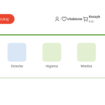
Koszyk
zukaj
Ulubione
0 zł
Dziecko
Higiena
Wiedza