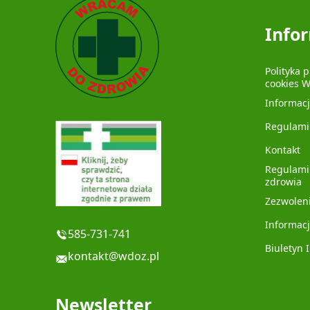
Info
Polityka 
cookies 
Informac
Regulami
Kontakt
Regulami
zdrowia
Zezwolen
Informacj
585-731-741
Biuletyn 
kontakt@wdoz.pl
Newsletter