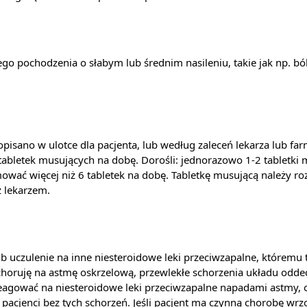
ego pochodzenia o słabym lub średnim nasileniu, takie jak np. b
opisano w ulotce dla pacjenta, lub według zaleceń lekarza lub far
 tabletek musujących na dobę. Dorośli: jednorazowo 1-2 tabletki 
ować więcej niż 6 tabletek na dobę. Tabletkę musującą należy roz
z lekarzem.
 uczulenie na inne niesteroidowe leki przeciwzapalne, któremu to
nt choruję na astmę oskrzelową, przewlekłe schorzenia układu od
eagować na niesteroidowe leki przeciwzapalne napadami astmy, 
 pacjenci bez tych schorzeń. Jeśli pacjent ma czynną chorobę wrz