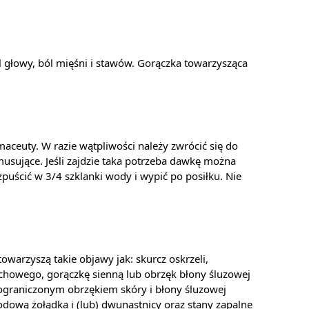
ól głowy, ból mięśni i stawów. Gorączka towarzysząca
maceuty. W razie wątpliwości należy zwrócić się do
musujące. Jeśli zajdzie taka potrzeba dawkę można
puścić w 3/4 szklanki wody i wypić po posiłku. Nie
warzyszą takie objawy jak: skurcz oskrzeli,
dechowego, gorączkę sienną lub obrzęk błony śluzowej
ograniczonym obrzękiem skóry i błony śluzowej
odową żołądka i (lub) dwunastnicy oraz stany zapalne