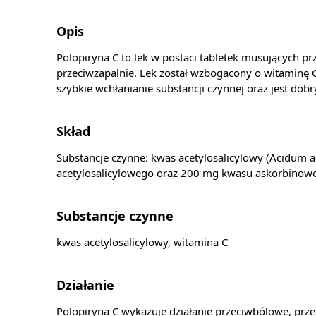
Opis
Polopiryna C to lek w postaci tabletek musujących p
przeciwzapalnie. Lek został wzbogacony o witaminę C
szybkie wchłanianie substancji czynnej oraz jest do
Skład
Substancje czynne: kwas acetylosalicylowy (Acidum a
acetylosalicylowego oraz 200 mg kwasu askorbinow
Substancje czynne
kwas acetylosalicylowy, witamina C
Działanie
Polopiryna C wykazuje działanie przeciwbólowe, prz