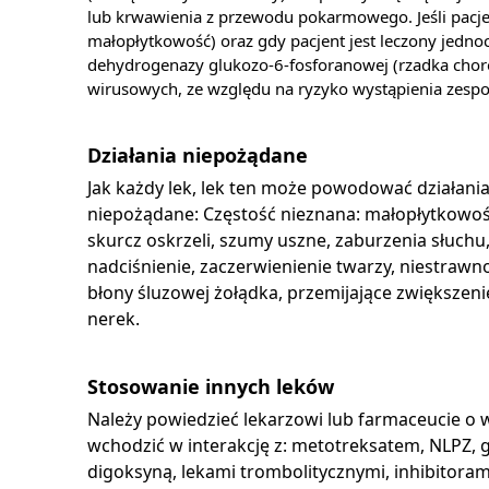
lub krwawienia z przewodu pokarmowego. Jeśli pacjent
małopłytkowość) oraz gdy pacjent jest leczony jedn
dehydrogenazy glukozo-6-fosforanowej (rzadka choroba
wirusowych, ze względu na ryzyko wystąpienia zespoł
Działania niepożądane
Jak każdy lek, lek ten może powodować działani
niepożądane: Częstość nieznana: małopłytkowość
skurcz oskrzeli, szumy uszne, zaburzenia słuchu
nadciśnienie, zaczerwienienie twarzy, niestrawn
błony śluzowej żołądka, przemijające zwiększeni
nerek.
Stosowanie innych leków
Należy powiedzieć lekarzowi lub farmaceucie o 
wchodzić w interakcję z: metotreksatem, NLPZ,
digoksyną, lekami trombolitycznymi, inhibito