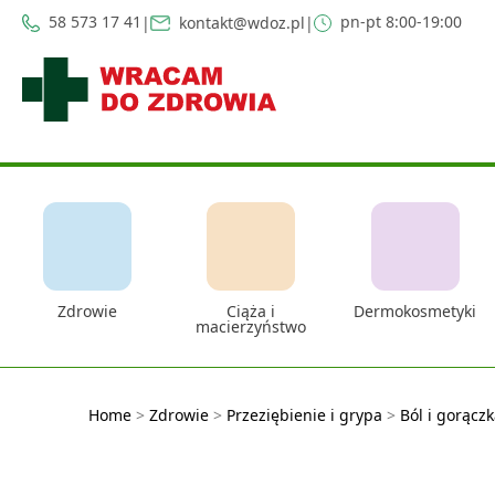
58 573 17 41
pn-pt 8:00-19:00
|
kontakt@wdoz.pl
|
Zdrowie
Ciąża i
Dermokosmetyki
macierzyństwo
Home
>
Zdrowie
>
Przeziębienie i grypa
>
Ból i gorącz