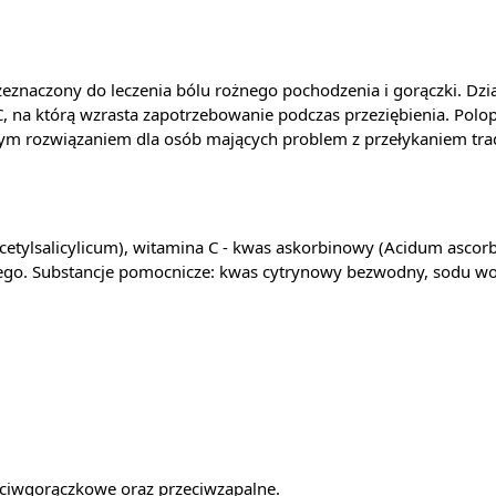
rzeznaczony do leczenia bólu rożnego pochodzenia i gorączki. D
, na którą wzrasta zapotrzebowanie podczas przeziębienia. Polo
brym rozwiązaniem dla osób mających problem z przełykaniem tra
cetylsalicylicum), witamina C - kwas askorbinowy (Acidum ascor
ego. Substancje pomocnicze: kwas cytrynowy bezwodny, sodu w
eciwgorączkowe oraz przeciwzapalne.