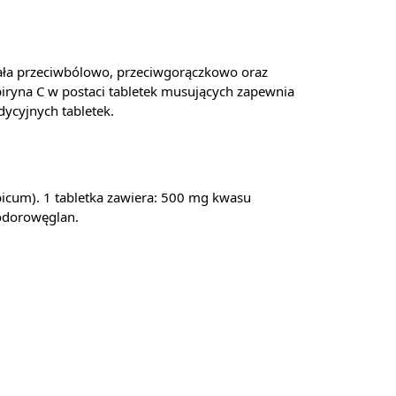
ziała przeciwbólowo, przeciwgorączkowo oraz
piryna C w postaci tabletek musujących zapewnia
dycyjnych tabletek.
bicum). 1 tabletka zawiera: 500 mg kwasu
odorowęglan.