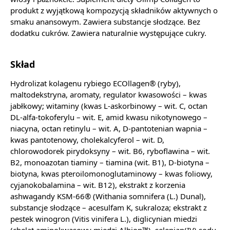
produkt z wyjątkową kompozycją składników aktywnych o
smaku anansowym. Zawiera substancje słodzące. Bez
dodatku cukrów. Zawiera naturalnie występujące cukry.
Skład
Hydrolizat kolagenu rybiego ECOllagen® (ryby),
maltodekstryna, aromaty, regulator kwasowości – kwas
jabłkowy; witaminy (kwas L-askorbinowy – wit. C, octan
DL-alfa-tokoferylu – wit. E, amid kwasu nikotynowego –
niacyna, octan retinylu – wit. A, D-pantotenian wapnia –
kwas pantotenowy, cholekalcyferol – wit. D,
chlorowodorek pirydoksyny – wit. B6, ryboflawina – wit.
B2, monoazotan tiaminy – tiamina (wit. B1), D-biotyna –
biotyna, kwas pteroilomonoglutaminowy – kwas foliowy,
cyjanokobalamina – wit. B12), ekstrakt z korzenia
ashwagandy KSM-66® (Withania somnifera (L.) Dunal),
substancje słodzące – acesulfam K, sukraloza; ekstrakt z
pestek winogron (Vitis vinifera L.), diglicynian miedzi