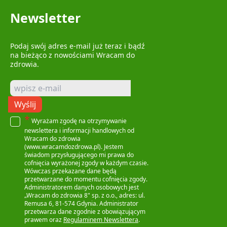
Newsletter
Podaj swój adres e-mail już teraz i bądź
na bieżąco z nowościami Wracam do
zdrowia.
Wyślij
*
Wyrażam zgodę na otrzymywanie
newslettera i informacji handlowych od
Wracam do zdrowia
(www.wracamdozdrowa.pl). Jestem
świadom przysługującego mi prawa do
cofnięcia wyrażonej zgody w każdym czasie.
Wówczas przekazane dane będą
przetwarzane do momentu cofnięcia zgody.
Administratorem danych osobowych jest
„Wracam do zdrowia 8" sp. z o.o., adres: ul.
Remusa 6, 81-574 Gdynia. Administrator
przetwarza dane zgodnie z obowiązującym
prawem oraz
Regulaminem Newslettera
.