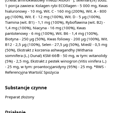
(chelat aminokwasowy miedzi Albion™), selenian(IV) sodu.
1 porcja zawiera: Kolagen rybi ECOllagen - 5 000 mg, Kwas
hialuronowy - 10 mg, Wit. C - 160 mg (200%), Wit. A - 800
µg (100%), Wit. E - 12 mg (100%), Wit. D - 5 µg (100%),
Tiamina (wit. B1) - 1,1 mg (100%), Ryboflawina (wit. B2) -
1,4 mg (100%), Niacyna - 16 mg (100%), Kwas
pantotenowy - 6 mg (100%), Wit. B6 - 1,4 mg (100%),
Biotyna - 250 µg (50%), Kwas foliowy - 200 µg (100%), Wit.
B12 - 2,5 µg (100%), Selen - 27,5 µg (50%), Miedź - 0,5 mg
(50%), Ekstrakt z korzenia ashwagandhy (Withania
somnifera (L.) Dunal) KSM-66® - 50 mg, w tym: witanolidy
(5%) - 2,5 mg, Ekstrakt z pestek winogron (Vitis vinifera L.)
- 25 mg, w tym: proantocyjanidyny (95%) - 25 mg. *RWS -
Referencyjna Wartość Spożycia
Substancje czynne
Preparat złożony
Działanie