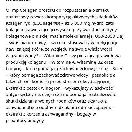
Olimp Collagen proszku do rozpuszczania o smaku
ananasowy zawiera kompozycję aktywnych składników. -
Kolagen rybi (ECOllagen®) – aż 5 000 mg hydrolizatu
kolagenu zawierającego wysoko przyswajalne peptydy
kolagenowe o niskiej masie molekularnej (1000-2000 Da),
- Kwas hialuronowy – szeroko stosowany w pielęgnacji
nawilżającej skórę, ze względu na swoje właściwości
wiązania wody2, - Witaminę C – wspierającą prawidłową
produkcję kolagenu, - Witaminę A, witaminę B2 oraz
biotynę – które pomagają zachować zdrową skórę, - Selen
– który pomaga zachować zdrowe włosy i paznokcie a
także chroni komórki przed stresem oksydacyjnym, -
Ekstrakt z pestek winogron – wykazujący właściwości
antyoksydacyjne, dzięki czemu pomaga neutralizować
skutki działania wolnych rodników oraz ekstrakt z
ashwagandhy o ogólnym działaniu odmładzającym. -
ekstrakt z korzenia ashwagandhy - bogaty w
proantocyjanidyny.