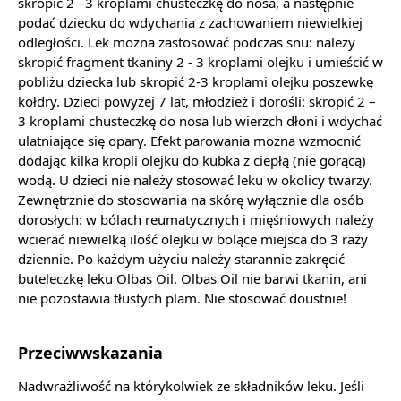
skropić 2 –3 kroplami chusteczkę do nosa, a następnie
podać dziecku do wdychania z zachowaniem niewielkiej
odległości. Lek można zastosować podczas snu: należy
skropić fragment tkaniny 2 - 3 kroplami olejku i umieścić w
pobliżu dziecka lub skropić 2-3 kroplami olejku poszewkę
kołdry. Dzieci powyżej 7 lat, młodzież i dorośli: skropić 2 –
3 kroplami chusteczkę do nosa lub wierzch dłoni i wdychać
ulatniające się opary. Efekt parowania można wzmocnić
dodając kilka kropli olejku do kubka z ciepłą (nie gorącą)
wodą. U dzieci nie należy stosować leku w okolicy twarzy.
Zewnętrznie do stosowania na skórę wyłącznie dla osób
dorosłych: w bólach reumatycznych i mięśniowych należy
wcierać niewielką ilość olejku w bolące miejsca do 3 razy
dziennie. Po każdym użyciu należy starannie zakręcić
buteleczkę leku Olbas Oil. Olbas Oil nie barwi tkanin, ani
nie pozostawia tłustych plam. Nie stosować doustnie!
Przeciwwskazania
Nadwrażliwość na którykolwiek ze składników leku. Jeśli