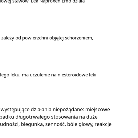
iowej stawów. Lek Naproxen Emo działa
a zależy od powierzchni objętej schorzeniem,
tego leku, ma uczulenie na niesteroidowe leki
o występujące działania niepożądane: miejscowe
rzypadku długotrwałego stosowania na duże
dności, biegunka, senność, bóle głowy, reakcje