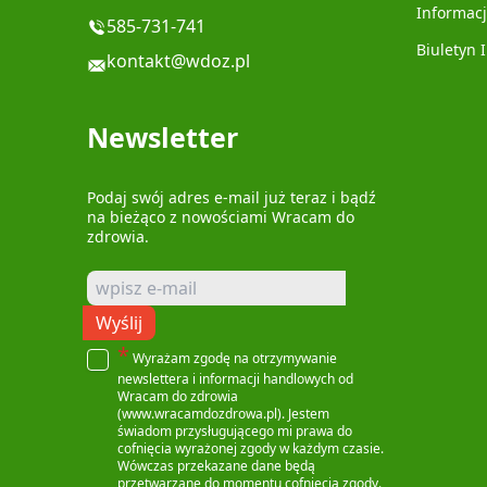
Informacj
585-731-741
Biuletyn 
kontakt@wdoz.pl
Newsletter
Podaj swój adres e-mail już teraz i bądź
na bieżąco z nowościami Wracam do
zdrowia.
Wyślij
*
Wyrażam zgodę na otrzymywanie
newslettera i informacji handlowych od
Wracam do zdrowia
(www.wracamdozdrowa.pl). Jestem
świadom przysługującego mi prawa do
cofnięcia wyrażonej zgody w każdym czasie.
Wówczas przekazane dane będą
przetwarzane do momentu cofnięcia zgody.