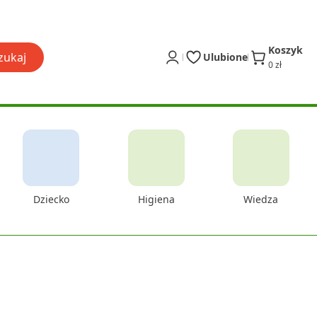
Koszyk
zukaj
Ulubione
0 zł
Dziecko
Higiena
Wiedza