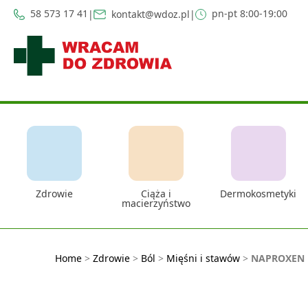
58 573 17 41
pn-pt 8:00-19:00
|
kontakt@wdoz.pl
|
Zdrowie
Ciąża i
Dermokosmetyki
macierzyństwo
Home
>
Zdrowie
>
Ból
>
Mięśni i stawów
>
NAPROXEN