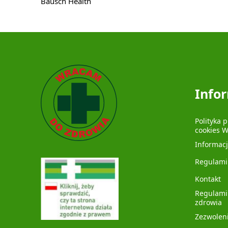
Bausch Health
Info
Polityka 
cookies 
Informac
Regulami
Kontakt
Regulami
zdrowia
Zezwolen