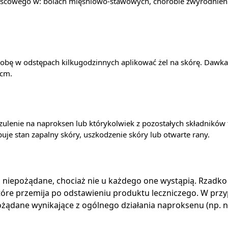
jscowego w: bólach mięśniowo-stawowych, chorobie zwyrodnien
a dobę w odstępach kilkugodzinnych aplikować żel na skórę. Dawk
 cm.
zulenie na naproksen lub którykolwiek z pozostałych składników 
uje stan zapalny skóry, uszkodzenie skóry lub otwarte rany.
a niepożądane, chociaż nie u każdego one wystąpią. Rzadk
 które przemija po odstawieniu produktu leczniczego. W p
ądane wynikające z ogólnego działania naproksenu (np. nu