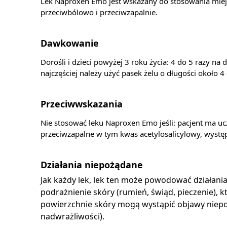
Lek Naproxen Emo jest wskazany do stosowania mie
przeciwbólowo i przeciwzapalnie.
Dawkowanie
Dorośli i dzieci powyżej 3 roku życia: 4 do 5 razy n
najczęściej należy użyć pasek żelu o długości około 4
Przeciwwskazania
Nie stosować leku Naproxen Emo jeśli: pacjent ma uc
przeciwzapalne w tym kwas acetylosalicylowy, występ
Działania niepożądane
Jak każdy lek, lek ten może powodować działani
podrażnienie skóry (rumień, świąd, pieczenie),
powierzchnie skóry mogą wystąpić objawy niepoż
nadwrażliwości).