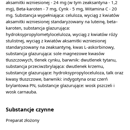
aksamitki wzniesionej - 24 mg (w tym zeaksantyna - 1,2
mg), Beta-karoten - 7 mg, Cynk - 5 mg, Witamina C - 20
mg. Substancja wypełniająca: celuloza, wyciąg z kwiatów
aksamitki wzniesionej standaryzowany na luteinę, beta–
karoten, substancja glazurująca:
hydroksypropylometyloceluloza, wyciąg z kwiatów róży
stulistnej, wyciąg z kwiatów aksamitki wzniesionej
standaryzowany na zeaksantynę, kwas L-askorbinowy,
substancja glazurująca: sole magnezowe kwasów
tłuszczowych, tlenek cynku, barwnik: dwutlenek tytanu,
substancja przeciwzbrylająca: dwutlenek krzemu,
substancje glazurujące: hydroksypropyloceluloza, talk oraz
kwasy tłuszczowe, barwniki: indygotyna oraz czerń
brylantowa PN, substancje glazurujące: wosk pszczeli i
wosk carnauba.
Substancje czynne
Preparat złożony