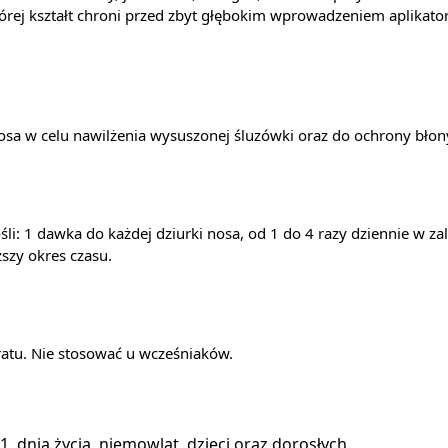
tórej kształt chroni przed zbyt głębokim wprowadzeniem aplikator
sa w celu nawilżenia wysuszonej śluzówki oraz do ochrony błon
ośli: 1 dawka do każdej dziurki nosa, od 1 do 4 razy dziennie w 
szy okres czasu.
atu. Nie stosować u wcześniaków.
 dnia życia, niemowląt, dzieci oraz dorosłych.