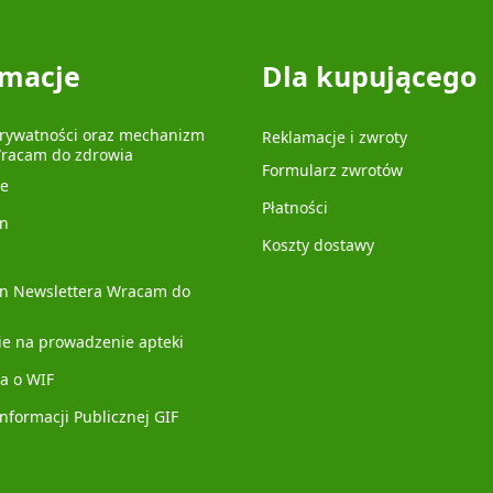
rmacje
Dla kupującego
prywatności oraz mechanizm
Reklamacje i zwroty
Wracam do zdrowia
Formularz zwrotów
je
Płatności
n
Koszty dostawy
n Newslettera Wracam do
ie na prowadzenie apteki
a o WIF
Informacji Publicznej GIF