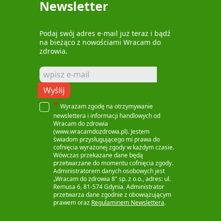
Newsletter
Podaj swój adres e-mail już teraz i bądź
na bieżąco z nowościami Wracam do
zdrowia.
Wyślij
*
Wyrażam zgodę na otrzymywanie
newslettera i informacji handlowych od
Wracam do zdrowia
(www.wracamdozdrowa.pl). Jestem
świadom przysługującego mi prawa do
cofnięcia wyrażonej zgody w każdym czasie.
Wówczas przekazane dane będą
przetwarzane do momentu cofnięcia zgody.
Administratorem danych osobowych jest
„Wracam do zdrowia 8" sp. z o.o., adres: ul.
Remusa 6, 81-574 Gdynia. Administrator
przetwarza dane zgodnie z obowiązującym
prawem oraz
Regulaminem Newslettera
.