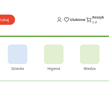
Koszyk
zukaj
Ulubione
0 zł
Dziecko
Higiena
Wiedza