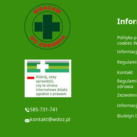
Info
Polityka 
cookies 
Informac
Regulami
Kontakt
Regulami
zdrowia
Zezwolen
Informacj
585-731-741
Biuletyn 
kontakt@wdoz.pl