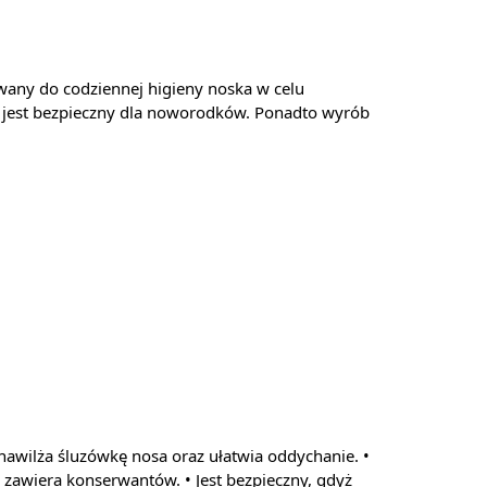
wany do codziennej higieny noska w celu
 i jest bezpieczny dla noworodków. Ponadto wyrób
nawilża śluzówkę nosa oraz ułatwia oddychanie. •
 zawiera konserwantów. • Jest bezpieczny, gdyż