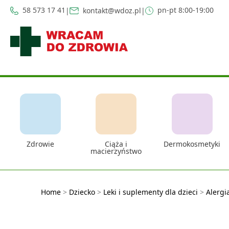
58 573 17 41
pn-pt 8:00-19:00
|
kontakt@wdoz.pl
|
Zdrowie
Ciąża i
Dermokosmetyki
macierzyństwo
Home
>
Dziecko
>
Leki i suplementy dla dzieci
>
Alergi