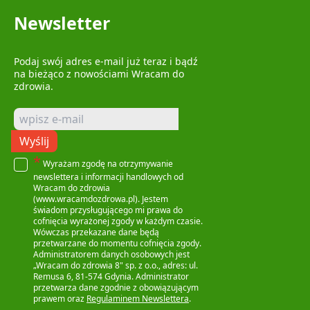
Newsletter
Podaj swój adres e-mail już teraz i bądź
na bieżąco z nowościami Wracam do
zdrowia.
Wyślij
*
Wyrażam zgodę na otrzymywanie
newslettera i informacji handlowych od
Wracam do zdrowia
(www.wracamdozdrowa.pl). Jestem
świadom przysługującego mi prawa do
cofnięcia wyrażonej zgody w każdym czasie.
Wówczas przekazane dane będą
przetwarzane do momentu cofnięcia zgody.
Administratorem danych osobowych jest
„Wracam do zdrowia 8" sp. z o.o., adres: ul.
Remusa 6, 81-574 Gdynia. Administrator
przetwarza dane zgodnie z obowiązującym
prawem oraz
Regulaminem Newslettera
.