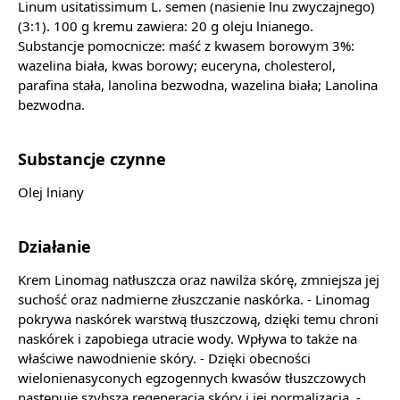
Linum usitatissimum L. semen (nasienie lnu zwyczajnego)
(3:1). 100 g kremu zawiera: 20 g oleju lnianego.
Substancje pomocnicze: maść z kwasem borowym 3%:
wazelina biała, kwas borowy; euceryna, cholesterol,
parafina stała, lanolina bezwodna, wazelina biała; Lanolina
bezwodna.
Substancje czynne
Olej lniany
Działanie
Krem Linomag natłuszcza oraz nawilża skórę, zmniejsza jej
suchość oraz nadmierne złuszczanie naskórka. - Linomag
pokrywa naskórek warstwą tłuszczową, dzięki temu chroni
naskórek i zapobiega utracie wody. Wpływa to także na
właściwe nawodnienie skóry. - Dzięki obecności
wielonienasyconych egzogennych kwasów tłuszczowych
następuje szybsza regeneracja skóry i jej normalizacja. -