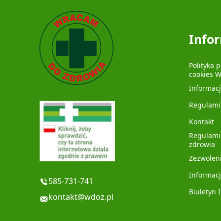
Info
Polityka 
cookies 
Informac
Regulami
Kontakt
Regulami
zdrowia
Zezwolen
Informacj
585-731-741
Biuletyn 
kontakt@wdoz.pl