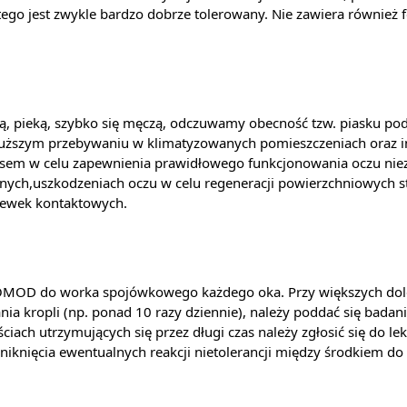
o jest zwykle bardzo dobrze tolerowany. Nie zawiera również f
, pieką, szybko się męczą, odczuwamy obecność tzw. piasku pod
 dłuższym przebywaniu w klimatyzowanych pomieszczeniach oraz 
sem w celu zapewnienia prawidłowego funkcjonowania oczu niezbę
jnych,uszkodzeniach oczu w celu regeneracji powierzchniowych s
czewek kontaktowych.
O COMOD do worka spojówkowego każdego oka. Przy większych 
ania kropli (np. ponad 10 razy dziennie), należy poddać się ba
iach utrzymujących się przez długi czas należy zgłosić się do le
iknięcia ewentualnych reakcji nietolerancji między środkiem do