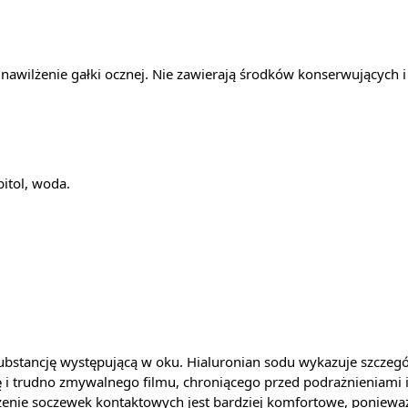
awilżenie gałki ocznej. Nie zawierają środków konserwujących i f
itol, woda.
bstancję występującą w oku. Hialuronian sodu wykazuje szczegó
 i trudno zmywalnego filmu, chroniącego przed podrażnieniami 
nie soczewek kontaktowych jest bardziej komfortowe, ponieważ n