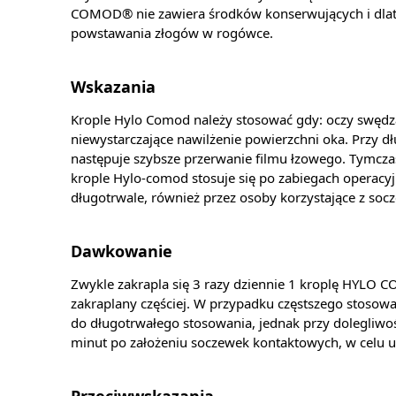
COMOD® nie zawiera środków konserwujących i dlateg
powstawania złogów w rogówce.
Wskazania
Krople Hylo Comod należy stosować gdy: oczy swędzą
niewystarczające nawilżenie powierzchni oka. Przy
następuje szybsze przerwanie filmu łzowego. Tymcza
krople Hylo-comod stosuje się po zabiegach operacy
długotrwale, również przez osoby korzystające z so
Dawkowanie
Zwykle zakrapla się 3 razy dziennie 1 kroplę HYL
zakraplany częściej. W przypadku częstszego stosow
do długotrwałego stosowania, jednak przy dolegliwośc
minut po założeniu soczewek kontaktowych, w celu un
Przeciwwskazania