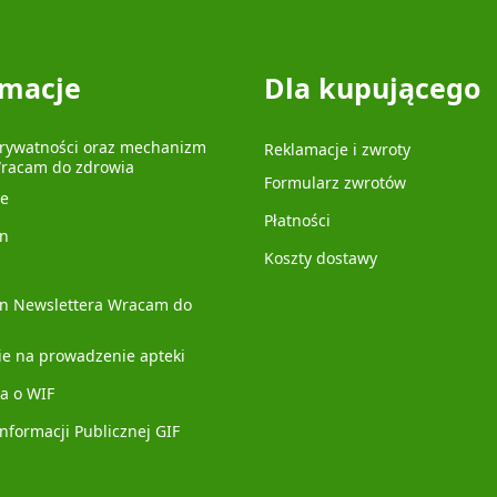
rmacje
Dla kupującego
prywatności oraz mechanizm
Reklamacje i zwroty
Wracam do zdrowia
Formularz zwrotów
je
Płatności
n
Koszty dostawy
n Newslettera Wracam do
ie na prowadzenie apteki
a o WIF
Informacji Publicznej GIF