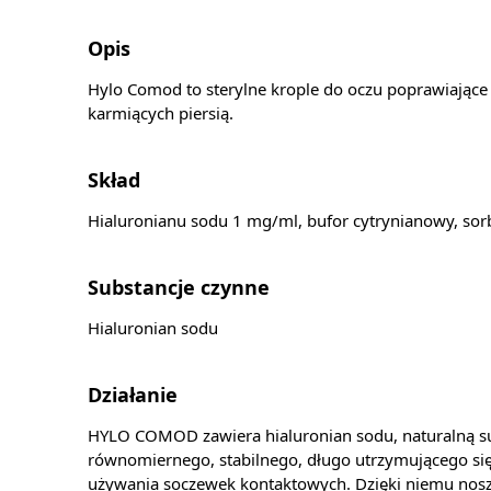
Opis
Hylo Comod to sterylne krople do oczu poprawiające n
karmiących piersią.
Skład
Hialuronianu sodu 1 mg/ml, bufor cytrynianowy, sorb
Substancje czynne
Hialuronian sodu
Działanie
HYLO COMOD zawiera hialuronian sodu, naturalną su
równomiernego, stabilnego, długo utrzymującego się
używania soczewek kontaktowych. Dzięki niemu nosze