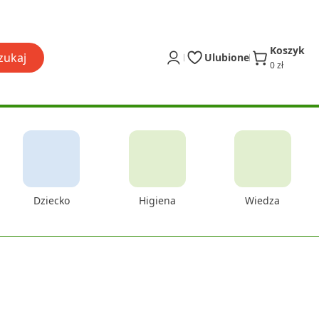
Koszyk
zukaj
Ulubione
0 zł
Dziecko
Higiena
Wiedza