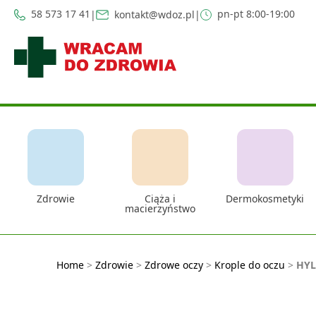
58 573 17 41
pn-pt 8:00-19:00
|
kontakt@wdoz.pl
|
Zdrowie
Ciąża i
Dermokosmetyki
macierzyństwo
Home
>
Zdrowie
>
Zdrowe oczy
>
Krople do oczu
>
HY