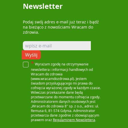
Newsletter
Podaj swój adres e-mail już teraz i bądź
na bieżąco z nowościami Wracam do
zdrowia.
Wyślij
*
Wyrażam zgodę na otrzymywanie
newslettera i informacji handlowych od
Wracam do zdrowia
(www.wracamdozdrowa.pl). Jestem
świadom przysługującego mi prawa do
cofnięcia wyrażonej zgody w każdym czasie.
Wówczas przekazane dane będą
przetwarzane do momentu cofnięcia zgody.
Administratorem danych osobowych jest
„Wracam do zdrowia 8" sp. z o.o., adres: ul.
Remusa 6, 81-574 Gdynia. Administrator
przetwarza dane zgodnie z obowiązującym
prawem oraz
Regulaminem Newslettera
.