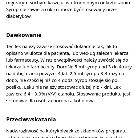
męczącym suchym kaszelu, w utrudnionym odkrztuszaniu.
Syrop nie zawiera cukru i może być stosowany przez
diabetyków.
Dawkowanie
Ten lek należy zawsze stosować dokładnie tak, jak to
opisano w ulotce dla pacjenta, lub według zaleceń lekarza
lub farmaceuty. W razie wątpliwości należy zwrócić się do
lekarza lub farmaceuty. Dorośli: 5 ml syropu od 3 do 4 razy
na dobę, dzieci powyżej 4 lat: 2,5 ml syropu 3-4 razy na
dobę, nie częściej niż co 4 godz. Syrop stosuje się po
posiłku. Leku nie należy stosować dłużej niż 7 dni. Lek
zawiera 6,4 - 9,0% (V/V) etanolu. Stosowanie produktu jest
szkodliwe dla osób z chorobą alkoholową.
Przeciwwskazania
Nadwrażliwość na którykolwiek ze składników preparatu,
astma, nie stosować u dzieci, które chorowały na ostre