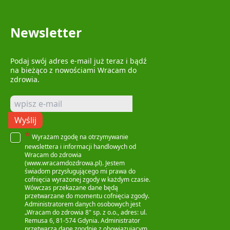
Newsletter
Podaj swój adres e-mail już teraz i bądź
na bieżąco z nowościami Wracam do
zdrowia.
Wyślij
*
Wyrażam zgodę na otrzymywanie
newslettera i informacji handlowych od
Wracam do zdrowia
(www.wracamdozdrowa.pl). Jestem
świadom przysługującego mi prawa do
cofnięcia wyrażonej zgody w każdym czasie.
Wówczas przekazane dane będą
przetwarzane do momentu cofnięcia zgody.
Administratorem danych osobowych jest
„Wracam do zdrowia 8" sp. z o.o., adres: ul.
Remusa 6, 81-574 Gdynia. Administrator
przetwarza dane zgodnie z obowiązującym