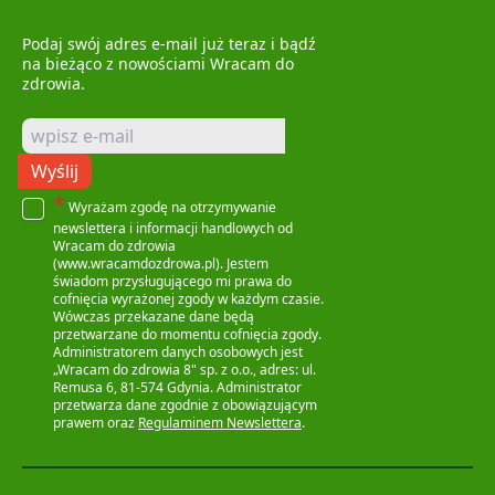
Podaj swój adres e-mail już teraz i bądź
na bieżąco z nowościami Wracam do
zdrowia.
Wyślij
*
Wyrażam zgodę na otrzymywanie
newslettera i informacji handlowych od
Wracam do zdrowia
(www.wracamdozdrowa.pl). Jestem
świadom przysługującego mi prawa do
cofnięcia wyrażonej zgody w każdym czasie.
Wówczas przekazane dane będą
przetwarzane do momentu cofnięcia zgody.
Administratorem danych osobowych jest
„Wracam do zdrowia 8" sp. z o.o., adres: ul.
Remusa 6, 81-574 Gdynia. Administrator
przetwarza dane zgodnie z obowiązującym
prawem oraz
Regulaminem Newslettera
.