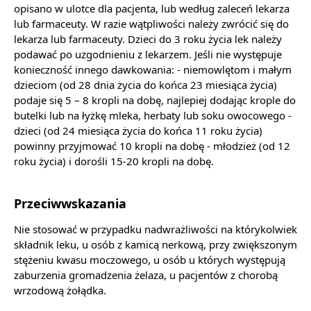
opisano w ulotce dla pacjenta, lub według zaleceń lekarza
lub farmaceuty. W razie wątpliwości należy zwrócić się do
lekarza lub farmaceuty. Dzieci do 3 roku życia lek należy
podawać po uzgodnieniu z lekarzem. Jeśli nie występuje
konieczność innego dawkowania: - niemowlętom i małym
dzieciom (od 28 dnia życia do końca 23 miesiąca życia)
podaje się 5 – 8 kropli na dobę, najlepiej dodając krople do
butelki lub na łyżkę mleka, herbaty lub soku owocowego -
dzieci (od 24 miesiąca życia do końca 11 roku życia)
powinny przyjmować 10 kropli na dobę - młodzież (od 12
roku życia) i dorośli 15-20 kropli na dobę.
Przeciwwskazania
Nie stosować w przypadku nadwrażliwości na którykolwiek
składnik leku, u osób z kamicą nerkową, przy zwiększonym
stężeniu kwasu moczowego, u osób u których występują
zaburzenia gromadzenia żelaza, u pacjentów z chorobą
wrzodową żołądka.