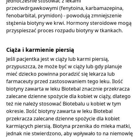
jednocześnie stosować z lekami
przeciwdrgawkowymi (fenytoina, karbamazepina,
fenobarbital, prymidon) - powodują zmniejszenie
stężenia biotyny we krwi. Hormony steroidowe mogą
przyspieszać proces rozpadu biotyny w tkankach.
Ciąża i karmienie piersią
Jeśli pacjentka jest w ciąży lub karmi piersią,
przypuszcza, że może być w ciąży lub gdy planuje
mieć dziecko powinna poradzić się lekarza lub
farmaceuty przed zastosowaniem tego leku. Ilość
biotyny zawarta w leku Biotebal znacznie przekracza
zalecane dzienne spożycie dla kobiet w ciąży, dlatego
też nie należy stosować Biotebalu u kobiet w tym
okresie. Ilość biotyny zawarta w leku Biotebal
przekracza zalecane dzienne spożycie dla kobiet
karmiących piersią. Biotyna przenika do mleka matki,
jednak nie stwierdzono, aby wpływało to na niemowlę