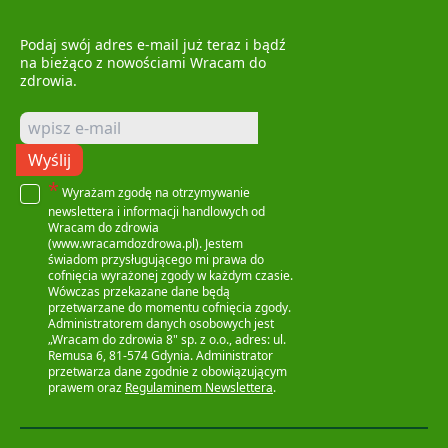
Podaj swój adres e-mail już teraz i bądź
na bieżąco z nowościami Wracam do
zdrowia.
Wyślij
*
Wyrażam zgodę na otrzymywanie
newslettera i informacji handlowych od
Wracam do zdrowia
(www.wracamdozdrowa.pl). Jestem
świadom przysługującego mi prawa do
cofnięcia wyrażonej zgody w każdym czasie.
Wówczas przekazane dane będą
przetwarzane do momentu cofnięcia zgody.
Administratorem danych osobowych jest
„Wracam do zdrowia 8" sp. z o.o., adres: ul.
Remusa 6, 81-574 Gdynia. Administrator
przetwarza dane zgodnie z obowiązującym
prawem oraz
Regulaminem Newslettera
.