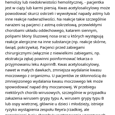
hemolizy lub niedokrwistości hemolitycznej, - pacjentka
jest w ciąży lub karmi piersią. Kwas acetylosalicylowy może
powodować skurcz oskrzeli i wywoływać napady astmy lub
inne reakcje nadwrażliwości. Na reakcje takie szczególnie
narażeni są pacjenci z astmą oskrzelową, przewlekłymi
chorobami układu oddechowego, katarem siennym,
polipami błony śluzowej nosa oraz u których występują
reakcje alergiczne na inne substancje (np. reakcje skórne,
świąd, pokrzywka). Pacjenci przed zabiegami
chirurgicznymi (włącznie z niewielkimi zabiegami, np.
ekstrakcja zęba) powinni poinformować lekarza o
przyjmowaniu leku Aspirin®. Kwas acetylosalicylowy,
nawet w małych dawkach, zmniejsza wydalanie kwasu
moczowego z organizmu. U pacjentów ze skłonnością do
zmniejszonego wydalania kwasu moczowego lek może
spowodować napad dny moczanowej. W przebiegu
niektórych chorób wirusowych, szczególnie w przypadku
zakażenia wirusem grypy typu A, wirusem grypy typu B
lub ospy wietrznej, głównie u dzieci i młodzieży, istnieje
ryzyko wystąpienia zespołu Reye'a (rzadkiej, ale