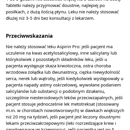
Tabletki należy przyjmować doustnie, najlepiej po
posiłkach, z dużą ilością płynu. Leku nie należy stosować
dłużej niż 3-5 dni bez konsultacji z lekarzem.
Przeciwwskazania
Nie należy stosować leku Aspirin Pro: jeśli pacjent ma
uczulenie na kwas acetylosalicylowy, inne salicylany lub
którykolwiek z pozostałych składników leku, jeśli u
pacjenta występuje skaza krwotoczna, ostra choroba
wrzodowa żołądka lub dwunastnicy, ciężka niewydolność
serca, nerek lub wątroby, jeśli kiedykolwiek występowały u
pacjenta napady astmy oskrzelowej, wywołane podaniem
salicylanów lub substancji o podobnym działaniu,
szczególnie niesteroidowych leków przeciwzapalnych, jeśli
pacjent stosuje jednocześnie lek metotreksat (stosowany
m.in. w chorobach nowotworowych) w dawkach większych
niż 20 mg na tydzień, jeśli pacjent jest leczony doustnymi
lekami przeciwzakrzepowymi (leki rozrzedzające krew i
zapobiegające jej krzepnięciu), jeśli pacjentka jest po 5