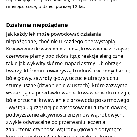
miesiącu ciąży, u dzieci poniżej 12 lat.
Działania niepożądane
Jak każdy lek może powodować działania
niepożądane, choć nie u każdego one wystąpią.
Krwawienie (krwawienie z nosa, krwawienie z dziąseł,
czerwone plamy pod skórą itp.); reakcje alergiczne,
takie jak wykwity skórne, napad astmy lub obrzęk
twarzy, któremu towarzyszą trudności w oddychaniu;
bóle głowy, zawroty głowy, uczucie utraty słuchu,
szumy uszne (dzwonienie w uszach), które zazwyczaj
wskazują na przedawkowanie; krwawienie do mózgu;
bóle brzucha; krwawienie z przewodu pokarmowego
- występują częściej po zastosowaniu dużych dawek;
podwyższenie aktywności enzymów wątrobowych,
zwykle odwracalne po przerwaniu leczenia,
zaburzenia czynności wątroby (głównie dotyczące
komórek wątroby); pokrzywka, reakcje skórne;