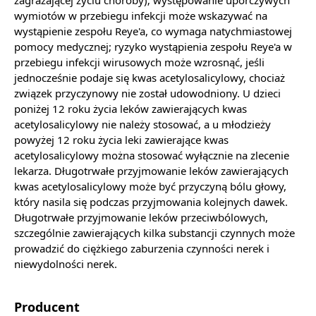
zagrażającej życiu choroby); występowanie uporczywych
wymiotów w przebiegu infekcji może wskazywać na
wystąpienie zespołu Reye'a, co wymaga natychmiastowej
pomocy medycznej; ryzyko wystąpienia zespołu Reye'a w
przebiegu infekcji wirusowych może wzrosnąć, jeśli
jednocześnie podaje się kwas acetylosalicylowy, chociaż
związek przyczynowy nie został udowodniony. U dzieci
poniżej 12 roku życia leków zawierających kwas
acetylosalicylowy nie należy stosować, a u młodzieży
powyżej 12 roku życia leki zawierające kwas
acetylosalicylowy można stosować wyłącznie na zlecenie
lekarza. Długotrwałe przyjmowanie leków zawierających
kwas acetylosalicylowy może być przyczyną bólu głowy,
który nasila się podczas przyjmowania kolejnych dawek.
Długotrwałe przyjmowanie leków przeciwbólowych,
szczególnie zawierających kilka substancji czynnych może
prowadzić do ciężkiego zaburzenia czynności nerek i
niewydolności nerek.
Producent