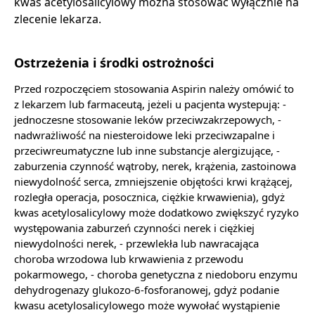
kwas acetylosalicylowy można stosować wyłącznie na
zlecenie lekarza.
Ostrzeżenia i środki ostrożności
Przed rozpoczęciem stosowania Aspirin należy omówić to
z lekarzem lub farmaceutą, jeżeli u pacjenta wystepują: -
jednoczesne stosowanie leków przeciwzakrzepowych, -
nadwrażliwość na niesteroidowe leki przeciwzapalne i
przeciwreumatyczne lub inne substancje alergizujące, -
zaburzenia czynność wątroby, nerek, krążenia, zastoinowa
niewydolność serca, zmniejszenie objętości krwi krążącej,
rozległa operacja, posocznica, ciężkie krwawienia), gdyż
kwas acetylosalicylowy może dodatkowo zwiększyć ryzyko
występowania zaburzeń czynności nerek i ciężkiej
niewydolności nerek, - przewlekła lub nawracająca
choroba wrzodowa lub krwawienia z przewodu
pokarmowego, - choroba genetyczna z niedoboru enzymu
dehydrogenazy glukozo-6-fosforanowej, gdyż podanie
kwasu acetylosalicylowego może wywołać wystąpienie