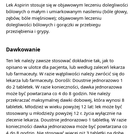
Lek Aspirin stosuje się w objawowym leczeniu dolegliwości
bólowych o małym i umiarkowanym nasileniu (bóle głowy,
zębów, bóle mięśniowe); objawowym leczeniu
dolegliwości bólowych i gorączki w przebiegu
przeziębienia i grypy.
Dawkowanie
Ten lek należy zawsze stosować dokładnie tak, jak to
opisano w ulotce dla pacjenta, lub według zaleceń lekarza
lub farmaceuty. W razie wątpliwości należy zwrócić się do
lekarza lub farmaceuty. Dorośli: Doustnie jednorazowo 1
do 2 tabletek. W razie konieczności, dawka jednorazowa
może być powtarzana co 4 do 8 godzin. Nie należy
przekraczać maksymalnej dawki dobowej, która wynosi 8
tabletek. Młodzież w wieku powyżej 12 lat: lek może być
stosowany u młodzieży powyżej 12 r. życia wyłącznie na
zlecenie lekarza. Doustnie jednorazowo 1 tabletkę. W razie
konieczności dawka jednorazowa może być powtarzana co
4 do 8 godzin. Nie stosować więcej niż 3 tabletki na dobę.