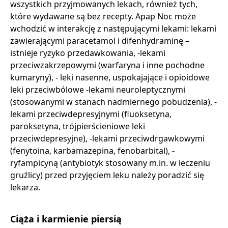
wszystkich przyjmowanych lekach, również tych,
które wydawane są bez recepty. Apap Noc może
wchodzić w interakcję z następującymi lekami: lekami
zawierającymi paracetamol i difenhydraminę –
istnieje ryzyko przedawkowania, -lekami
przeciwzakrzepowymi (warfaryna i inne pochodne
kumaryny), - leki nasenne, uspokajające i opioidowe
leki przeciwbólowe -lekami neuroleptycznymi
(stosowanymi w stanach nadmiernego pobudzenia), -
lekami przeciwdepresyjnymi (fluoksetyna,
paroksetyna, trójpierścieniowe leki
przeciwdepresyjne), -lekami przeciwdrgawkowymi
(fenytoina, karbamazepina, fenobarbital), -
ryfampicyną (antybiotyk stosowany m.in. w leczeniu
gruźlicy) przed przyjęciem leku należy poradzić się
lekarza.
Ciąża i karmienie piersią