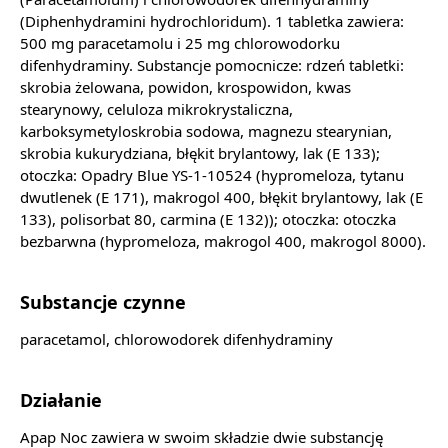
(Diphenhydramini hydrochloridum). 1 tabletka zawiera:
500 mg paracetamolu i 25 mg chlorowodorku
difenhydraminy. Substancje pomocnicze: rdzeń tabletki:
skrobia żelowana, powidon, krospowidon, kwas
stearynowy, celuloza mikrokrystaliczna,
karboksymetyloskrobia sodowa, magnezu stearynian,
skrobia kukurydziana, błękit brylantowy, lak (E 133);
otoczka: Opadry Blue YS-1-10524 (hypromeloza, tytanu
dwutlenek (E 171), makrogol 400, błękit brylantowy, lak (E
133), polisorbat 80, carmina (E 132)); otoczka: otoczka
bezbarwna (hypromeloza, makrogol 400, makrogol 8000).
Substancje czynne
paracetamol, chlorowodorek difenhydraminy
Działanie
Apap Noc zawiera w swoim składzie dwie substancję