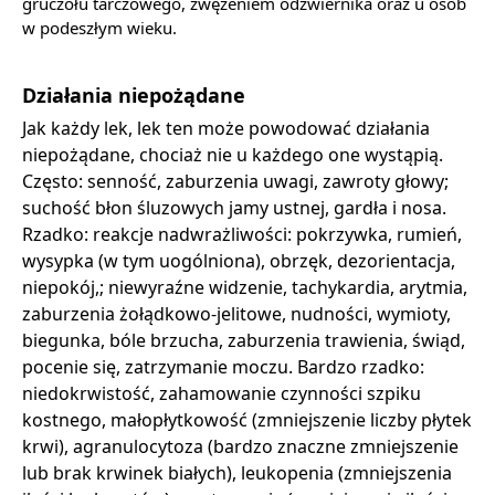
gruczołu tarczowego, zwężeniem odźwiernika oraz u osób
w podeszłym wieku.
Działania niepożądane
Jak każdy lek, lek ten może powodować działania
niepożądane, chociaż nie u każdego one wystąpią.
Często: senność, zaburzenia uwagi, zawroty głowy;
suchość błon śluzowych jamy ustnej, gardła i nosa.
Rzadko: reakcje nadwrażliwości: pokrzywka, rumień,
wysypka (w tym uogólniona), obrzęk, dezorientacja,
niepokój,; niewyraźne widzenie, tachykardia, arytmia,
zaburzenia żołądkowo-jelitowe, nudności, wymioty,
biegunka, bóle brzucha, zaburzenia trawienia, świąd,
pocenie się, zatrzymanie moczu. Bardzo rzadko:
niedokrwistość, zahamowanie czynności szpiku
kostnego, małopłytkowość (zmniejszenie liczby płytek
krwi), agranulocytoza (bardzo znaczne zmniejszenie
lub brak krwinek białych), leukopenia (zmniejszenia