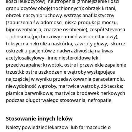
ilości leukocytów), neutropenia (zmniejszenie ilości
granulocytów obojętnochłonnych); obrzęk krtani,
obrzęk naczynioruchowy, wstrząs anafilaktyczny
(zaburzenia świadomości, niska produkcja moczu,
hiperwentylacja, znaczne osłabienie), zespół Stevensa
– Johnsona (pęcherzowy rumień wielopostaciowy),
toksyczna nekroliza naskórka; zawroty głowy;- skurcz
oskrzeli u pacjentów z nadwrażliwością na kwas
acetylosalicylowy i inne niesteroidowe leki
przeciwzapalne; krwotok, ostre i przewlekłe zapalenie
trzustki; ostre uszkodzenie wątroby występujące
najczęściej w wyniku przedawkowania paracetamolu,
niewydolność wątroby, martwica wątroby, żółtaczka;
plamica barwnikowa; martwica brodawek nerkowych
podczas długotrwałego stosowania; nefropatie.
Stosowanie innych leków
Należy powiedzieć lekarzowi lub farmaceucie o