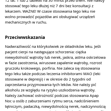
12 lat: 1 lub 2 tabletki na 30 minut przed snem. Nie należy
stosować tego leku dłużej niż 7 dni bez konsultacji z
lekarzem. WAŻNE! W czasie stosowania tego leku nie
wolno prowadzić pojazdów ani obsługiwać urządzeń
mechanicznych w ruchu.
Przeciwwskazania
Nadwrażliwość na którykolwiek ze składników leku. Jeśli
pacjent cierpi na następujące schorzenia: ciężka
niewydolność wątroby lub nerek, jaskra, astma oskrzelowa
w fazie zaostrzenia, wirusowe zapalenie wątroby, rozrost
gruczołu krokowego, porfiria. Nie zaleca się stosowania
tego leku także podczas leczenia inhibitorami MAO (leki
stosowane w depresji) i w okresie do 2 tygodni od
zaprzestania przyjmowania tych leków. Nie należy pić
alkoholu ze względu na ryzyko uszkodzenia wątroby.
Należy zachować ostrożność podczas stosowania Apap
Noc u osób z zaburzeniami rytmu serca, nadciśnieniem
tętniczym, padaczką, niewydolnością nerek, nadczynnością