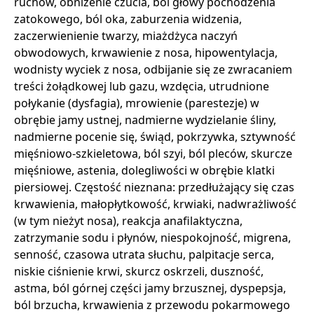
ruchów, obniżenie czucia, ból głowy pochodzenia
zatokowego, ból oka, zaburzenia widzenia,
zaczerwienienie twarzy, miażdżyca naczyń
obwodowych, krwawienie z nosa, hipowentylacja,
wodnisty wyciek z nosa, odbijanie się ze zwracaniem
treści żołądkowej lub gazu, wzdęcia, utrudnione
połykanie (dysfagia), mrowienie (parestezje) w
obrębie jamy ustnej, nadmierne wydzielanie śliny,
nadmierne pocenie się, świąd, pokrzywka, sztywność
mięśniowo-szkieletowa, ból szyi, ból pleców, skurcze
mięśniowe, astenia, dolegliwości w obrębie klatki
piersiowej. Częstość nieznana: przedłużający się czas
krwawienia, małopłytkowość, krwiaki, nadwrażliwość
(w tym nieżyt nosa), reakcja anafilaktyczna,
zatrzymanie sodu i płynów, niespokojność, migrena,
senność, czasowa utrata słuchu, palpitacje serca,
niskie ciśnienie krwi, skurcz oskrzeli, duszność,
astma, ból górnej części jamy brzusznej, dyspepsja,
ból brzucha, krwawienia z przewodu pokarmowego