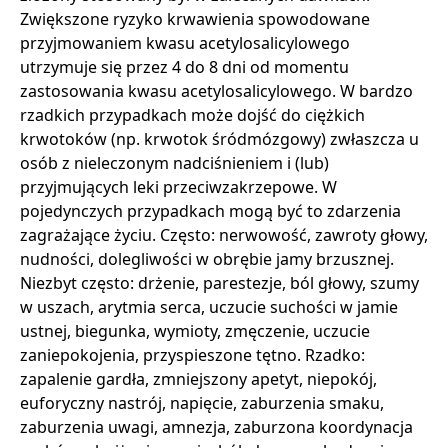
Zwiększone ryzyko krwawienia spowodowane
przyjmowaniem kwasu acetylosalicylowego
utrzymuje się przez 4 do 8 dni od momentu
zastosowania kwasu acetylosalicylowego. W bardzo
rzadkich przypadkach może dojść do ciężkich
krwotoków (np. krwotok śródmózgowy) zwłaszcza u
osób z nieleczonym nadciśnieniem i (lub)
przyjmujących leki przeciwzakrzepowe. W
pojedynczych przypadkach mogą być to zdarzenia
zagrażające życiu. Często: nerwowość, zawroty głowy,
nudności, dolegliwości w obrębie jamy brzusznej.
Niezbyt często: drżenie, parestezje, ból głowy, szumy
w uszach, arytmia serca, uczucie suchości w jamie
ustnej, biegunka, wymioty, zmęczenie, uczucie
zaniepokojenia, przyspieszone tętno. Rzadko:
zapalenie gardła, zmniejszony apetyt, niepokój,
euforyczny nastrój, napięcie, zaburzenia smaku,
zaburzenia uwagi, amnezja, zaburzona koordynacja