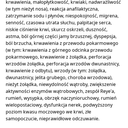
krwawienia, małopłytkowość, krwiaki, nadwrażliwość
(w tym nieżyt nosa), reakcja anafilaktyczna,
zatrzymanie sodu i płynów, niespokojność, migrena,
senność, czasowa utrata słuchu, palpitacje serca,
niskie ciśnienie krwi, skurcz oskrzeli, duszność,
astma, ból górnej części jamy brzusznej, dyspepsja,
ból brzucha, krwawienia z przewodu pokarmowego
(w tym: krwawienia z górnego odcinka przewodu
pokarmowego, krwawienie z żołądka, perforacja
wrzodów żołądka, perforacja wrzodów dwunastnicy,
krwawienie z odbytu), wrzody (w tym: żołądka,
dwunastnicy, jelita grubego, choroba wrzodowa),
nieżyt żołądka, niewydolność wątroby, zwiększenie
aktywności enzymów wątrobowych, zespół Reye'a,
rumień, wysypka, obrzęk naczynioruchowy, rumień
wielopostaciowy, dysfunkcja nerek, podwyższony
poziom kwasu moczowego we krwi, złe
samopoczucie, nieprawidłowe odczuwanie.