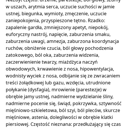
w uszach, arytmia serca, uczucie suchości w jamie
ustnej, biegunka, wymioty, zmęczenie, uczucie
zaniepokojenia, przyspieszone tętno. Rzadko:
zapalenie gardła, zmniejszony apetyt, niepokój,
euforyczny nastrój, napięcie, zaburzenia smaku,
zaburzenia uwagi, amnezja, zaburzona koordynacja
ruchów, obniżenie czucia, ból głowy pochodzenia
zatokowego, ból oka, zaburzenia widzenia,
zaczerwienienie twarzy, miażdżyca naczyń
obwodowych, krwawienie z nosa, hipowentylacja,
wodnisty wyciek z nosa, odbijanie się ze zwracaniem
treści żołądkowej lub gazu, wzdęcia, utrudnione
połykanie (dysfagia), mrowienie (parestezje) w
obrębie jamy ustnej, nadmierne wydzielanie śliny,
nadmierne pocenie się, świąd, pokrzywka, sztywność
mięśniowo-szkieletowa, ból szyi, ból pleców, skurcze
mięśniowe, astenia, dolegliwości w obrębie klatki
piersiowej. Częstość nieznana: przedłużający się czas