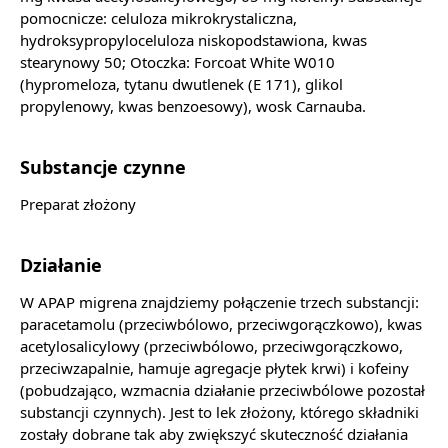
pomocnicze: celuloza mikrokrystaliczna,
hydroksypropyloceluloza niskopodstawiona, kwas
stearynowy 50; Otoczka: Forcoat White W010
(hypromeloza, tytanu dwutlenek (E 171), glikol
propylenowy, kwas benzoesowy), wosk Carnauba.
Substancje czynne
Preparat złożony
Działanie
W APAP migrena znajdziemy połączenie trzech substancji:
paracetamolu (przeciwbólowo, przeciwgorączkowo), kwas
acetylosalicylowy (przeciwbólowo, przeciwgorączkowo,
przeciwzapalnie, hamuje agregacje płytek krwi) i kofeiny
(pobudzająco, wzmacnia działanie przeciwbólowe pozostał
substancji czynnych). Jest to lek złożony, którego składniki
zostały dobrane tak aby zwiększyć skuteczność działania