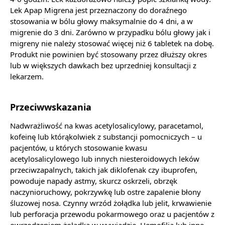
Lek Apap Migrena jest przeznaczony do doraźnego
stosowania w bólu głowy maksymalnie do 4 dni, a w
migrenie do 3 dni. Zarówno w przypadku bólu głowy jak i
migreny nie należy stosować więcej niż 6 tabletek na dobę.
Produkt nie powinien być stosowany przez dłuższy okres
lub w większych dawkach bez uprzedniej konsultacji z
lekarzem.
Przeciwwskazania
Nadwrażliwość na kwas acetylosalicylowy, paracetamol,
kofeinę lub którąkolwiek z substancji pomocniczych – u
pacjentów, u których stosowanie kwasu
acetylosalicylowego lub innych niesteroidowych leków
przeciwzapalnych, takich jak diklofenak czy ibuprofen,
powoduje napady astmy, skurcz oskrzeli, obrzęk
naczynioruchowy, pokrzywkę lub ostre zapalenie błony
śluzowej nosa. Czynny wrzód żołądka lub jelit, krwawienie
lub perforacja przewodu pokarmowego oraz u pacjentów z
owrzodzeniem żołądka w wywiadzie. Hemofilia lub inne