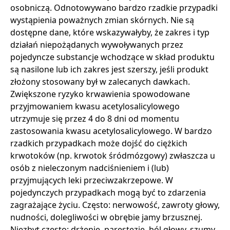
osobniczą. Odnotowywano bardzo rzadkie przypadki
wystąpienia poważnych zmian skórnych. Nie są
dostępne dane, które wskazywałyby, że zakres i typ
działań niepożądanych wywoływanych przez
pojedyncze substancje wchodzące w skład produktu
są nasilone lub ich zakres jest szerszy, jeśli produkt
złożony stosowany był w zalecanych dawkach.
Zwiększone ryzyko krwawienia spowodowane
przyjmowaniem kwasu acetylosalicylowego
utrzymuje się przez 4 do 8 dni od momentu
zastosowania kwasu acetylosalicylowego. W bardzo
rzadkich przypadkach może dojść do ciężkich
krwotoków (np. krwotok śródmózgowy) zwłaszcza u
osób z nieleczonym nadciśnieniem i (lub)
przyjmujących leki przeciwzakrzepowe. W
pojedynczych przypadkach mogą być to zdarzenia
zagrażające życiu. Często: nerwowość, zawroty głowy,
nudności, dolegliwości w obrębie jamy brzusznej.
Niezbyt często: drżenie, parestezje, ból głowy, szumy